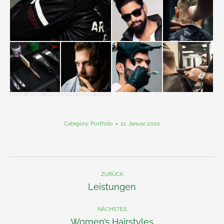
Category:
Portfolio
21. Januar 2020
Album-
Navigation
ZURÜCK
Leistungen
Vorheriges
Album:
NÄCHSTES
Women’s Hairstyles
Nächstes