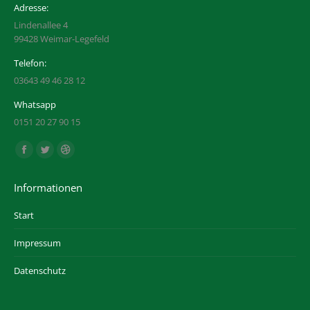
Adresse:
Lindenallee 4
99428 Weimar-Legefeld
Telefon:
03643 49 46 28 12
Whatsapp
0151 20 27 90 15
Finden Sie uns auf:
Facebook
Twitter
Dribbble
page
page
page
Informationen
opens
opens
opens
in
in
in
Start
new
new
new
Impressum
window
window
window
Datenschutz