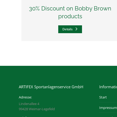
30% Discount on Bobby Brown
products
Details
ARTIFEX Sportanlagenservice GmbH
Informat
Adresse:
Start
Lindenallee 4
Impressum
99428 Weimar-Legefeld